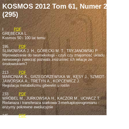
KOSMOS 2012 Tom 61, Numer 2
(295)
I
PDF
GRĘBECKA L.
Kosmos 50 i 100 lat temu
195
PDF
ŚLIWOWSKA J. H., GÓRECKI M. T., TRYJANOWSKI P.
Wprowadzenie do neuroekologii - czyli czy znajomość układu
nerwowego zwierząt pozwala zrozumieć ich relacje ze
środowiskiem?
213
PDF
MARCINIAK K., GRZEGORZEWSKA W., KĘSY J., SZMIDT-
JAWORSKA A., TRETYN A., KOPCEWICZ J.
Regulacja metabolizmu giberelin u roślin
233
PDF
WRÓBEL M., JURKOWSKA H., KACZOR M., UCHACZ T.
Rodanaza i transferaza siarkowa 3-merkaptopirogronianu -
enzymy pokrewne ewolucyjnie
245
PDF
TOMCZYK D.
O roli naturalnej elektryczności w życiu organizmów