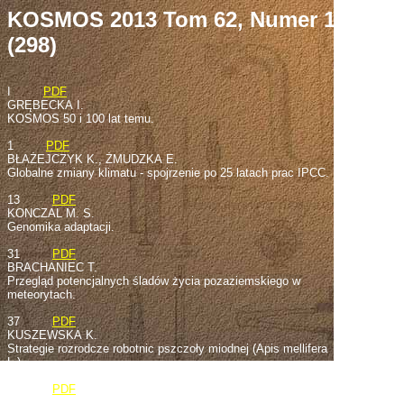
KOSMOS 2013 Tom 62, Numer 1
(298)
I
PDF
GRĘBECKA I.
KOSMOS 50 i 100 lat temu.
1
PDF
BŁAŻEJCZYK K., ŻMUDZKA E.
Globalne zmiany klimatu - spojrzenie po 25 latach prac IPCC.
13
PDF
KONCZAL M. S.
Genomika adaptacji.
31
PDF
BRACHANIEC T.
Przegląd potencjalnych śladów życia pozaziemskiego w
meteorytach.
37
PDF
KUSZEWSKA K.
Strategie rozrodcze robotnic pszczoły miodnej (Apis mellifera
L.).
47
PDF
PABIS K.